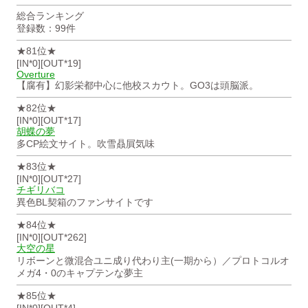
総合ランキング
登録数：99件
★81位★
[IN*0][OUT*19]
Overture
【腐有】幻影栄都中心に他校スカウト。GO3は頭脳派。
★82位★
[IN*0][OUT*17]
胡蝶の夢
多CP絵文サイト。吹雪贔屓気味
★83位★
[IN*0][OUT*27]
チギリバコ
異色BL契箱のファンサイトです
★84位★
[IN*0][OUT*262]
大空の星
リボーンと微混合ユニ成り代わり主(一期から）／プロトコルオ
メガ4・0のキャプテンな夢主
★85位★