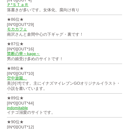
[IN*0][OUT*4]
Ｐ*ＳＴａＲ
落書きが多いです。女体化、腐向け有り
★86位★
[IN*0][OUT*29]
モカカフェ
南沢さんと倉間中心の下ギャグ・裏です！
★87位★
[IN*0][OUT*16]
禁断の華～kage～
男の娘受け多めのサイトです！
★88位★
[IN*0][OUT*10]
空中遊園。
美沙[ﾐｻ]です。主にイナズマイレブンGOオリジナルイラスト・
小説を書いています。
★89位★
[IN*0][OUT*44]
indomitable
イナゴ溺愛のサイトです。
★90位★
[IN*0][OUT*12]